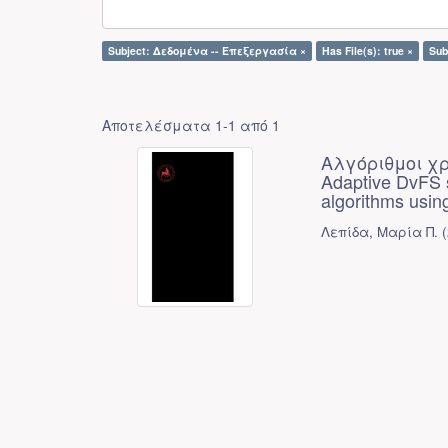
Subject: Δεδομένα -- Επεξεργασία ×
Has File(s): true ×
Sub
Αποτελέσματα 1-1 από 1
Αλγόριθμοι χ
Adaptive DvFS s
algorithms usin
Λεπίδα, Μαρία Π.
(