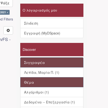
Ψάξε
Ο λογαριασμός μου
 2021 ×
 Filters
Σύνδεση
Εγγραφή (MyDSpace)
vFS -
Discover
Συγγραφέα
Λεπίδα, Μαρία Π. (1)
Θέμα
Αλγόριθμοι (1)
Δεδομένα -- Επεξεργασία (1)