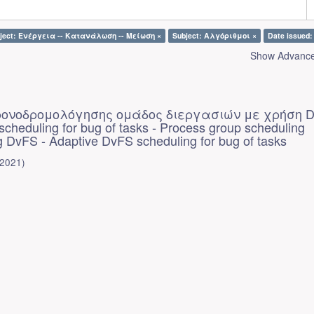
ject: Ενέργεια -- Κατανάλωση -- Μείωση ×
Subject: Αλγόριθμοι ×
Date issued:
Show Advanced
ρονοδρομολόγησης ομάδος διεργασιών με χρήση D
cheduling for bug of tasks - Process group scheduling
g DvFS - Adaptive DvFS scheduling for bug of tasks
2021
)