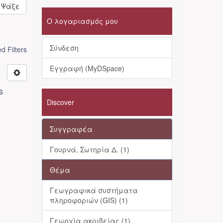
Ψάξε
Ο λογαριασμός μου
Σύνδεση
 Filters
Εγγραφή (MyDSpace)
s
Discover
Συγγραφέα
Γουρνά, Σωτηρία Δ. (1)
Θέμα
Γεωγραφικά συστήματα
πληροφοριών (GIS) (1)
Γεωργία ακριβείας (1)