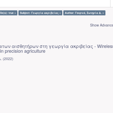
ile(s): true ×
Subject: Γεωργία ακριβείας ×
Author: Γουρνά, Σωτηρία Δ. ×
Show Advanced
των αισθητήρων στη γεωργία ακριβείας - Wireles
n precision agriculture
.
(
2022
)