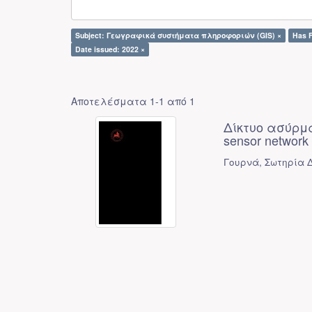
Subject: Γεωγραφικά συστήματα πληροφοριών (GIS) ×
Has F
Date issued: 2022 ×
Αποτελέσματα 1-1 από 1
Δίκτυο ασύρμα
sensor network i
Γουρνά, Σωτηρία Δ