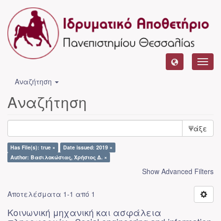
Toggl
navig
Αναζήτηση
Αναζήτηση
Ψάξε
Has File(s): true ×
Date issued: 2019 ×
Author: Βασιλοκώστας, Χρήστος Δ. ×
Show Advanced Filters
Αποτελέσματα 1-1 από 1
Κοινωνική μηχανική και ασφάλεια