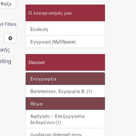
Ψάξε
Ο λογαριασμός μου
 Filters
Σύνδεση
Εγγραφή (MyDSpace)
ακής
-
lling
Discover
Συγγραφέα
Βαϊοπούλου, Ευμορφία Β. (1)
Θέμα
Αφήγηση -- Επεξεργασία
δεδομένων (1)
Διαδίκτυο (Internet) στην