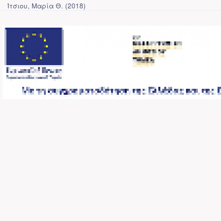
Ίτσιου, Μαρία Θ.
(
2018
)