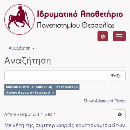
Toggl
navig
Αναζήτηση
Αναζήτηση
Ψάξε
Subject: COVID-19 (Ασθένεια) -- Επιπτώσεις ×
Author: Θάνος, Απόστολος Α. ×
Show Advanced Filters
Αποτελέσματα 1-1 από 1
Μελέτη της συμπεριφοράς κρυπτονομισμάτων