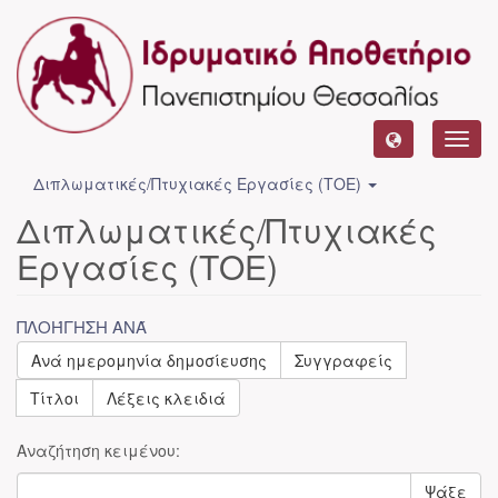
Toggl
navig
Διπλωματικές/Πτυχιακές Εργασίες (ΤΟΕ)
Διπλωματικές/Πτυχιακές
Εργασίες (ΤΟΕ)
ΠΛΟΉΓΗΣΗ ΑΝΆ
Ανά ημερομηνία δημοσίευσης
Συγγραφείς
Τίτλοι
Λέξεις κλειδιά
Αναζήτηση κειμένου:
Ψάξε