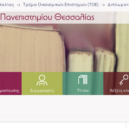
σσαλίας
Τμήμα Οικονομικών Επιστημών (ΤΟΕ)
Διπλωματι
μοσίευσης
Συγγραφείς
Τίτλοι
Λέξεις κλ