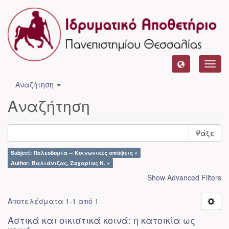
Toggl
navig
Αναζήτηση
Αναζήτηση
Ψάξε
Subject: Πολεοδομία -- Κοινωνικές απόψεις ×
Author: Βαλιάντζας, Ζαχαρίας Ν. ×
Show Advanced Filters
Αποτελέσματα 1-1 από 1
Αστικά και οικιστικά κοινά: η κατοικία ως