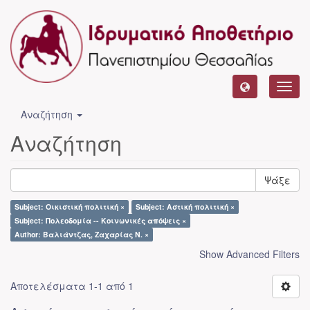
Toggl
navig
Αναζήτηση
Αναζήτηση
Ψάξε
Subject: Οικιστική πολιτική ×
Subject: Αστική πολιτική ×
Subject: Πολεοδομία -- Κοινωνικές απόψεις ×
Author: Βαλιάντζας, Ζαχαρίας Ν. ×
Show Advanced Filters
Αποτελέσματα 1-1 από 1