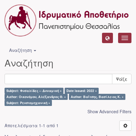
Toggl
navig
Αναζήτηση
Αναζήτηση
Ψάξε
Subject: Φυσαλίδες -- Δυναμική ×
Date issued: 2022 ×
Author: Οικονόμου, Αλέξανδρος Θ. ×
Author: Βαΐτσης, Βασίλειος Κ. ×
Subject: Ρευστομηχανική ×
Show Advanced Filters
Αποτελέσματα 1-1 από 1