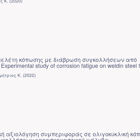
ς Κ.
(
2020
)
μελέτη κόπωσης με διάβρωση συγκολλήσεων από
xperimental study of corrosion fatigue on weldin steel 
μήτριος Κ.
(
2022
)
ή αξιολόγηση συμπεριφοράς σε ολιγοκυκλική κό
υγκολλήσεων κατασκευαστικού χάλυβα