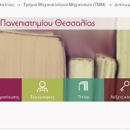
σσαλίας
Τμήμα Μηχανολόγων Μηχανικών (ΤΜΜ)
Διπλωμ
μοσίευσης
Συγγραφείς
Τίτλοι
Λέξεις κλ