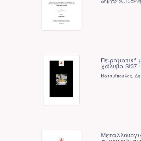
Δημητρίου, Ιωάννη
Πειραματική 
χάλυβα St37 - E
Νατσιόπουλος, Δη
Μεταλλουργικ
αυχενικών σ