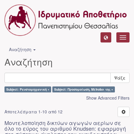
Toggl
navig
Αναζήτηση
Αναζήτηση
Ψάξε
Subject: Ρευστομηχανική ×
Subject: Προσομοίωση, Μέθοδοι της ×
Show Advanced Filters
Αποτελέσματα 1-10 από 12
Μοντελοποίηση δικτύων αγωγών αερίων σε
όλο το εύρος του αριθμού Knudsen: εφαρμογή