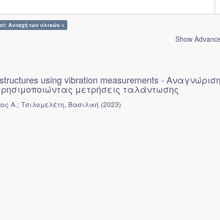
ect: Αντοχή των υλικών ×
Show Advanced
of structures using vibration measurements - Αναγνώρισ
ρησιμοποιώντας μετρήσεις ταλάντωσης
ος Α.
;
Τσιλομελέτη, Βασιλική
(
2023
)