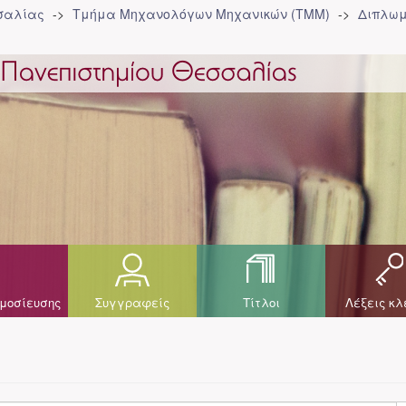
σσαλίας
Τμήμα Μηχανολόγων Μηχανικών (ΤΜΜ)
Διπλωμ
μοσίευσης
Συγγραφείς
Τίτλοι
Λέξεις κλ