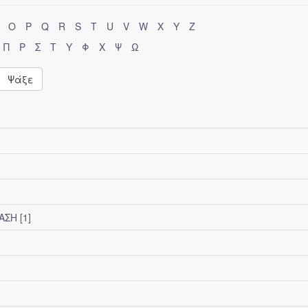
O
P
Q
R
S
T
U
V
W
X
Y
Z
Π
Ρ
Σ
Τ
Υ
Φ
Χ
Ψ
Ω
Ψάξε
ΤΑΣΗ
[1]