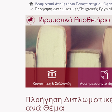
Ιδρυματικό Αποθετήριο Πανεπιστημίου Θε
Πλοήγηση Διπλωματικές/Πτυχιακές Εργασ
Κοινότητες & Συλλογές
Ανά ημερομηνία δη
Πλοήγηση Διπλωματικέ
ανά Θέμα