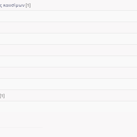
ης καυσίμων
[1]
[1]