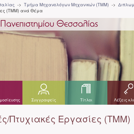
σσαλίας
Τμήμα Μηχανολόγων Μηχανικών (ΤΜΜ)
Διπλωμ
ίες (ΤΜΜ) ανά Θέμα
μοσίευσης
Συγγραφείς
Τίτλοι
Λέξεις κλ
ς/Πτυχιακές Εργασίες (ΤΜΜ)