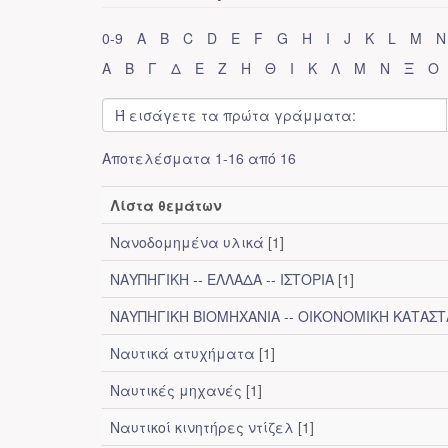
0-9
A
B
C
D
E
F
G
H
I
J
K
L
M
N
Α
Β
Γ
Δ
Ε
Ζ
Η
Θ
Ι
Κ
Λ
Μ
Ν
Ξ
Ο
Αποτελέσματα 1-16 από 16
Λίστα θεμάτων
Νανοδομημένα υλικά
[1]
ΝΑΥΠΗΓΙΚΗ -- ΕΛΛΑΔΑ -- ΙΣΤΟΡΙΑ
[1]
ΝΑΥΠΗΓΙΚΗ ΒΙΟΜΗΧΑΝΙΑ -- ΟΙΚΟΝΟΜΙΚΗ ΚΑΤΑΣ
Ναυτικά ατυχήματα
[1]
Ναυτικές μηχανές
[1]
Ναυτικοί κινητήρες ντίζελ
[1]