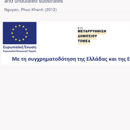
and undulated substrates
Nguyen, Phuc-Khanh
(
2012
)