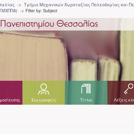
σσαλίας
Τμήμα Μηχανικών Χωροταξίας Πολεοδομίας και Πε
(ΤΜΧΠΠΑ)
Filter by: Subject
μοσίευσης
Συγγραφείς
Τίτλοι
Λέξεις κλ