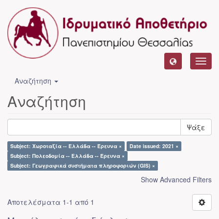
Toggl
navig
Αναζήτηση
Αναζήτηση
Ψάξε
Subject: Χωροταξία -- Ελλάδα -- Έρευνα ×
Date issued: 2021 ×
Subject: Πολεοδομία -- Ελλάδα -- Έρευνα ×
Subject: Γεωγραφικά συστήματα πληροφοριών (GIS) ×
Show Advanced Filters
Αποτελέσματα 1-1 από 1