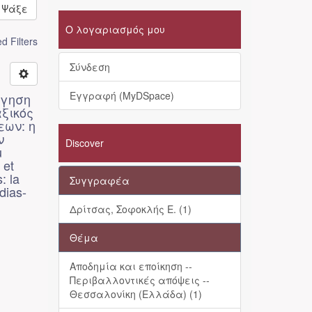
Ψάξε
Ο λογαριασμός μου
 Filters
Σύνδεση
Εγγραφή (MyDSpace)
όγηση
ξικός
εων: η
ν
Discover
u
 et
: la
Συγγραφέα
dias-
Δρίτσας, Σοφοκλής Ε. (1)
Θέμα
Αποδημία και εποίκηση --
Περιβαλλοντικές απόψεις --
Θεσσαλονίκη (Ελλάδα) (1)