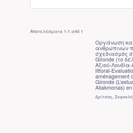
Αποτελέσματα 1-1 από 1
Οργάνωση και
ανθρώπινων π
σχεδιασμός σ
Gironde (το δ
Αξιού-Λουδία-Α
littoral-Evalua
aménagement du 
Gironde (L’estu
Aliakmonas) en
Δρίτσας, Σοφοκλή