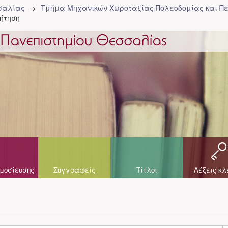
σσαλίας
Τμήμα Μηχανικών Χωροταξίας Πολεοδομίας και Πε
ήτηση
μοσίευσης
Συγγραφείς
Τίτλοι
Λέξεις κλ