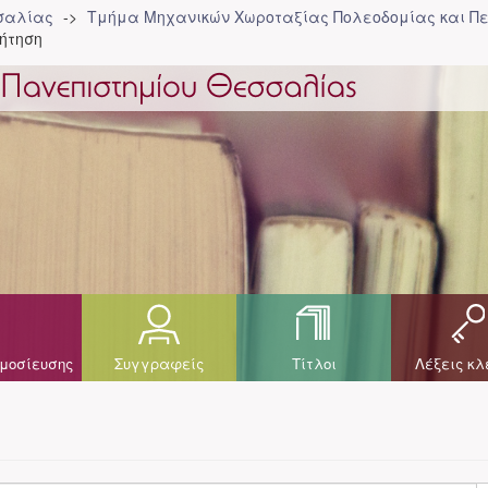
σσαλίας
Τμήμα Μηχανικών Χωροταξίας Πολεοδομίας και Πε
ήτηση
μοσίευσης
Συγγραφείς
Τίτλοι
Λέξεις κλ