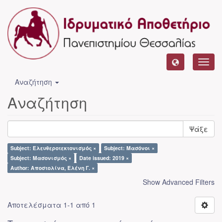
Toggl
navig
Αναζήτηση
Αναζήτηση
Ψάξε
Subject: Ελευθεροτεκτονισμός ×
Subject: Μασόνοι ×
Subject: Μασονισμός ×
Date issued: 2019 ×
Author: Αποστολίνα, Ελένη Γ. ×
Show Advanced Filters
Αποτελέσματα 1-1 από 1