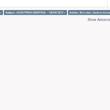
 ×
Subject: ΗΛΕΚΤΡΙΚΗ ΕΝΕΡΓΕΙΑ -- ΠΑΡΑΓΩΓΗ ×
Author: Βέλτσου, Λουκία-Αννα
Show Advanced