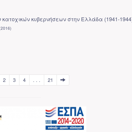
ν κατοχικών κυβερνήσεων στην Ελλάδα (1941-1944
(
2016
)
2
3
4
. . .
21