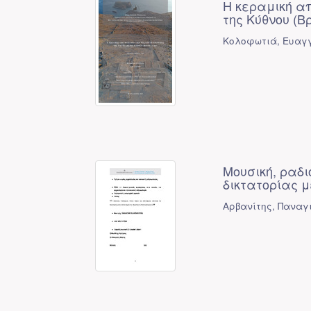
Η κεραμική απ
της Κύθνου (Β
Κολοφωτιά, Ευαγγ
Μουσική, ραδι
δικτατορίας μ
Αρβανίτης, Παναγ