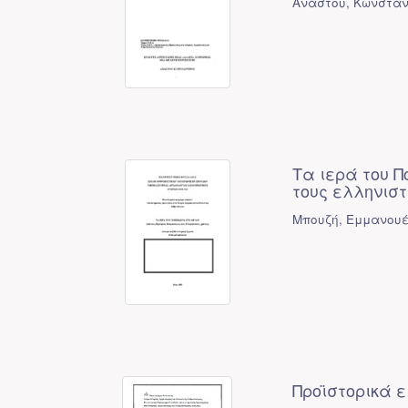
Ανάστου, Κωνσταν
Τα ιερά του Π
τους ελληνιστ
Μπουζή, Εμμανου
Προϊστορικά ε