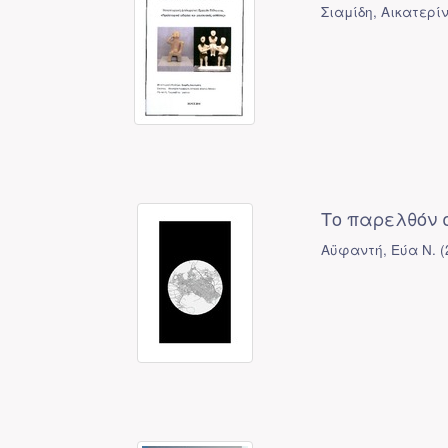
Σιαμίδη, Αικατερί
Το παρελθόν σ
Αϋφαντή, Εύα Ν.
(