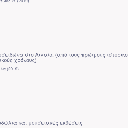
τίνος Θ.
(
2019
)
οσειδώνα στο Αιγαίο: (από τους πρώιμους ιστορικ
ικούς χρόνους)
έλα
(
2019
)
ιδώλια και μουσειακές εκθέσεις