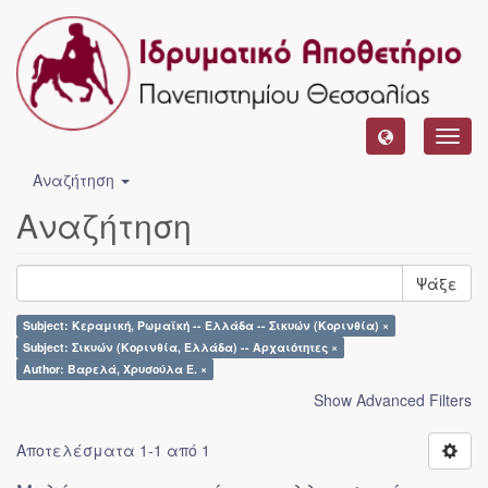
Toggl
navig
Αναζήτηση
Αναζήτηση
Ψάξε
Subject: Κεραμική, Ρωμαϊκή -- Ελλάδα -- Σικυών (Κορινθία) ×
Subject: Σικυών (Κορινθία, Ελλάδα) -- Αρχαιότητες ×
Author: Βαρελά, Χρυσούλα Ε. ×
Show Advanced Filters
Αποτελέσματα 1-1 από 1