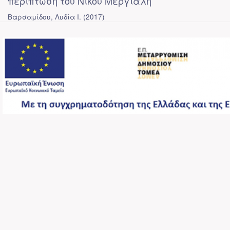
περίπτωση του Νίκου Μεργιαλή
Βαρσαμίδου, Λυδία Ι.
(
2017
)