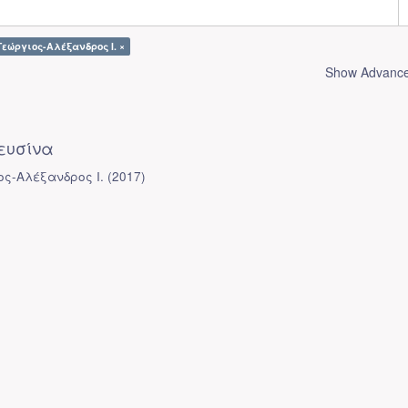
Γεώργιος-Αλέξανδρος Ι. ×
Show Advanced
ευσίνα
ος-Αλέξανδρος Ι.
(
2017
)