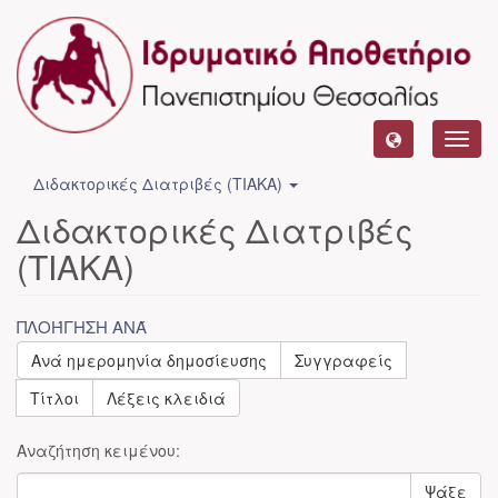
Toggl
navig
Διδακτορικές Διατριβές (ΤΙΑΚΑ)
Διδακτορικές Διατριβές
(ΤΙΑΚΑ)
ΠΛΟΉΓΗΣΗ ΑΝΆ
Ανά ημερομηνία δημοσίευσης
Συγγραφείς
Τίτλοι
Λέξεις κλειδιά
Αναζήτηση κειμένου:
Ψάξε