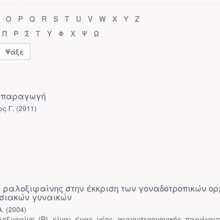
O
P
Q
R
S
T
U
V
W
X
Y
Z
Π
Ρ
Σ
Τ
Υ
Φ
Χ
Ψ
Ω
Ψάξε
ναπαραγωγή
ς Γ.
(
2011
)
ς ραλοξιφαίνης στην έκκριση των γοναδοτροπικών ο
σιακών γυναικών
Α.
(
2004
)
οξιφαίνη (R) είναι ένας νέος αντιοιστρογονικός παράγον