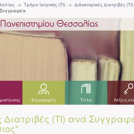
σσαλίας
Τμήμα Ιατρικής (ΤΙ)
Διδακτορικές Διατριβές (ΤΙ)
ά Συγγραφέα
μοσίευσης
Συγγραφείς
Τίτλοι
Λέξεις κλ
ς Διατριβές (ΤΙ) ανά Συγγραφ
ιος"