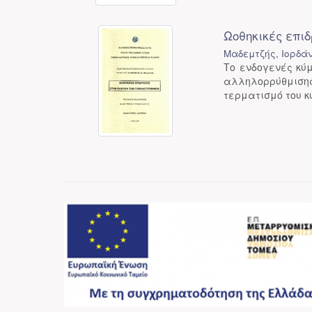
Ωοθηκικές επι
Μαδεμτζής, Ιορδά
Το ενδογενές κύ
αλληλορρύθμισης
τερματισμό του κύ