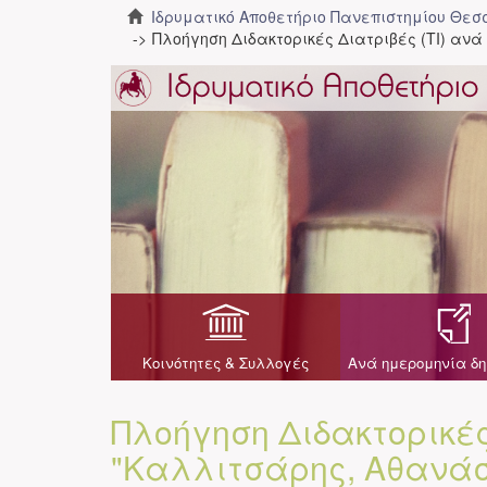
Ιδρυματικό Αποθετήριο Πανεπιστημίου Θε
Πλοήγηση Διδακτορικές Διατριβές (ΤΙ) αν
Κοινότητες & Συλλογές
Ανά ημερομηνία δη
Πλοήγηση Διδακτορικέ
"Καλλιτσάρης, Αθανάσ