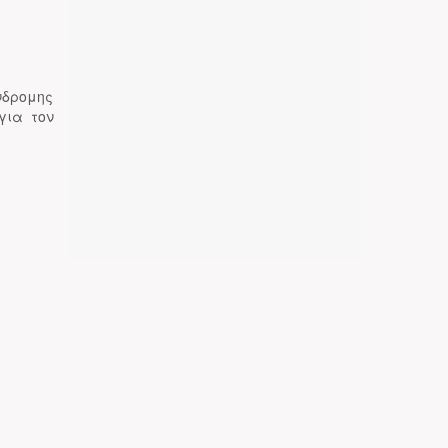
νδρομης
για τον