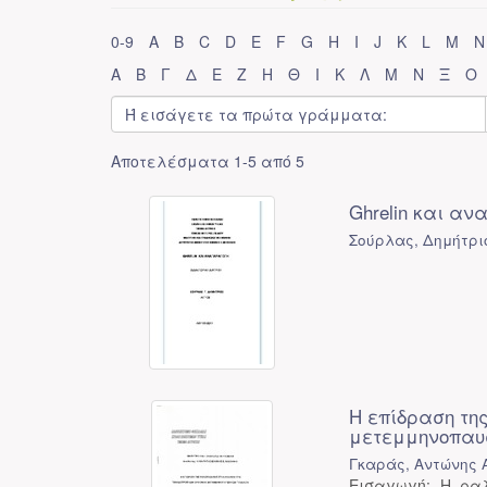
0-9
A
B
C
D
E
F
G
H
I
J
K
L
M
N
Α
Β
Γ
Δ
Ε
Ζ
Η
Θ
Ι
Κ
Λ
Μ
Ν
Ξ
Ο
Αποτελέσματα 1-5 από 5
Ghrelin και α
Σούρλας, Δημήτριο
Η επίδραση τη
μετεμμηνοπαυ
Γκαράς, Αντώνης 
Εισαγωγή: Η ραλ