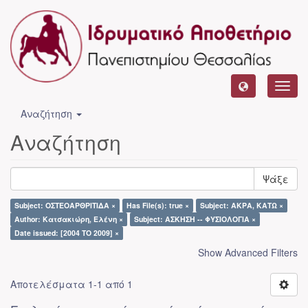
Toggl
navig
Αναζήτηση
Αναζήτηση
Ψάξε
Subject: ΟΣΤΕΟΑΡΘΡΙΤΙΔΑ ×
Has File(s): true ×
Subject: ΑΚΡΑ, ΚΑΤΩ ×
Author: Κατσακιώρη, Ελένη ×
Subject: ΑΣΚΗΣΗ -- ΦΥΣΙΟΛΟΓΙΑ ×
Date issued: [2004 TO 2009] ×
Show Advanced Filters
Αποτελέσματα 1-1 από 1