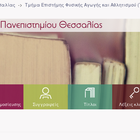
σσαλίας
Τμήμα Επιστήμης Φυσικής Αγωγής και Αθλητισμού 
μοσίευσης
Συγγραφείς
Τίτλοι
Λέξεις κλ