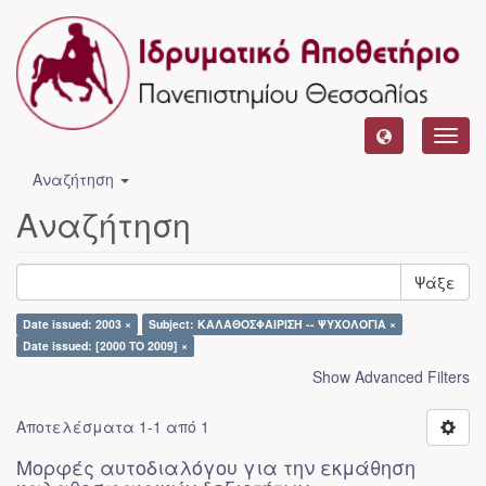
Toggl
navig
Αναζήτηση
Αναζήτηση
Ψάξε
Date issued: 2003 ×
Subject: ΚΑΛΑΘΟΣΦΑΙΡΙΣΗ -- ΨΥΧΟΛΟΓΙΑ ×
Date issued: [2000 TO 2009] ×
Show Advanced Filters
Αποτελέσματα 1-1 από 1
Μορφές αυτοδιαλόγου για την εκμάθηση