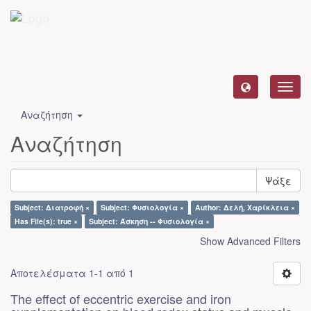
Toggl
navig
Αναζήτηση
Αναζήτηση
Ψάξε
Subject: Διατροφή ×
Subject: Φυσιολογία ×
Author: Δελή, Χαρίκλεια ×
Has File(s): true ×
Subject: Άσκηση -- Φυσιολογία ×
Show Advanced Filters
Αποτελέσματα 1-1 από 1
The effect of eccentric exercise and iron