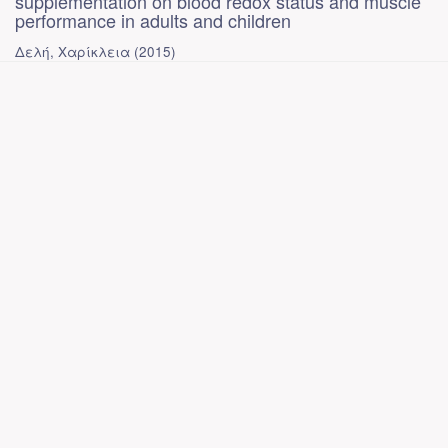
supplementation on blood redox status and muscle
performance in adults and children
Δελή, Χαρίκλεια
(
2015
)