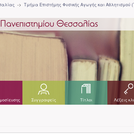
σσαλίας
Τμήμα Επιστήμης Φυσικής Αγωγής και Αθλητισμού 
μοσίευσης
Συγγραφείς
Τίτλοι
Λέξεις κλ