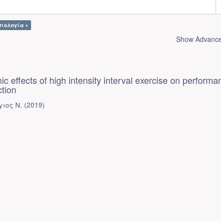
υσιολογία ×
Show Advanced
c effects of high intensity interval exercise on performa
tion
γιος Ν.
(
2019
)