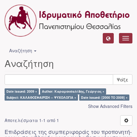
Toggl
navig
Αναζήτηση
Αναζήτηση
Ψάξε
Date issued: 2009 ×
Author: Καραμουσαλίδης, Γεώργιος ×
Subject: ΚΑΛΑΘΟΣΦΑΙΡΙΣΗ -- ΨΥΧΟΛΟΓΙΑ ×
Date issued: [2000 TO 2009] ×
Show Advanced Filters
Αποτελέσματα 1-1 από 1
Επιδράσεις της συμπεριφοράς του προπονητή-