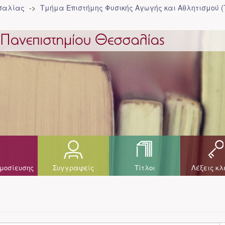
σσαλίας
Τμήμα Επιστήμης Φυσικής Αγωγής και Αθλητισμού 
μοσίευσης
Συγγραφείς
Τίτλοι
Λέξεις κλ