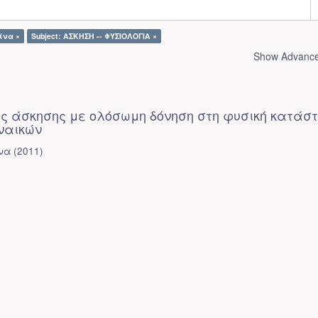
ίνα ×
Subject: ΑΣΚΗΣΗ -- ΦΥΣΙΟΛΟΓΙΑ ×
Show Advanced
ης άσκησης με ολόσωμη δόνηση στη φυσική κατάσ
ναικών
να
(
2011
)