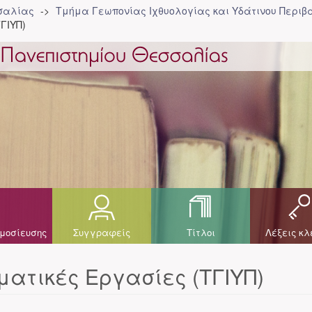
σσαλίας
Τμήμα Γεωπονίας Ιχθυολογίας και Υδάτινου Περιβά
ΓΙΥΠ)
μοσίευσης
Συγγραφείς
Τίτλοι
Λέξεις κλ
ατικές Εργασίες (ΤΓΙΥΠ)