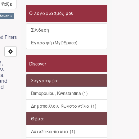
Ψάξε
Ο λογαριασμός μου
δευση ×
Σύνδεση
 Filters
Εγγραφή (MyDSpace)
ή,
Discover
ν.
al
 and
Συγγραφέα
nd
Dimopoulou, Kwnstantina (1)
Δημοπούλου, Κωνσταντίνα (1)
Θέμα
Αυτιστικά παιδιά (1)