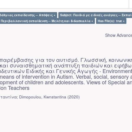
οβάθμιας εκπαίδευσης -- Απόψεις ×
Subject: Παιδιά με ειδικές ανάγκες -- Εκπαί
: Περιβαλλοντική εκπαίδευση -- Μελέτη και διδασκαλία ×
Has File(s): true ×
Show Advanced
παρέμβασης για τον αυτισμό. Γλωσσική, κοινωνικ
 και συναισθηματική ανάπτυξη παιδιών και εφήβω
δευτικών Ειδικής και Γενικής Αγωγής - Environment
means of intervention in Autism. Verbal, social, sensory
opment of children and adolescents. Views of Special a
ion Teachers
αντίνα; Dimopoulou, Kwnstantina
(
2020
)