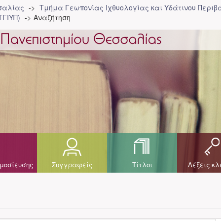
σσαλίας
Τμήμα Γεωπονίας Ιχθυολογίας και Υδάτινου Περιβά
ΤΓΙΥΠ)
Αναζήτηση
μοσίευσης
Συγγραφείς
Τίτλοι
Λέξεις κλ