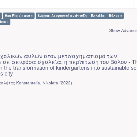
Has File(s): true ×
Subject: Αειφορική ανάπτυξη -- Ελλάδα -- Βόλος ×
leta ×
Show Advanced
σχολικών αυλών στον μετασχηματισμό των
σε αειφόρα σχολεία: η περίπτωση του Βόλου - Th
n the transformation of kindergartens into sustainable sc
s city
λέτα; Konstantelia, Nikoleta
(
2022
)