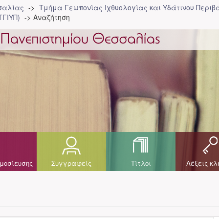
σσαλίας
Τμήμα Γεωπονίας Ιχθυολογίας και Υδάτινου Περιβά
ΤΓΙΥΠ)
Αναζήτηση
μοσίευσης
Συγγραφείς
Τίτλοι
Λέξεις κλ