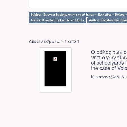
Subject: Έρευνα δράσης στην εκπαίδευση -- Ελλάδα -- Βόλος ×
Author: Κωνσταντέλια, Νικολέτα ×
Author: Konstantelia, Niko
Αποτελέσματα 1-1 από 1
Ο ρόλος των 
νηπιαγωγείων 
of schoolyards i
the case of Volo
Κωνσταντέλια, Νικο