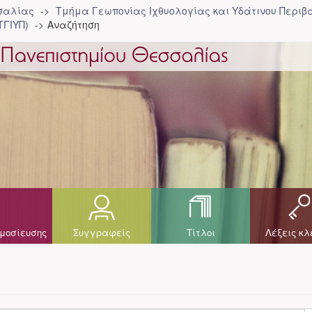
σσαλίας
Τμήμα Γεωπονίας Ιχθυολογίας και Υδάτινου Περιβά
ΤΓΙΥΠ)
Αναζήτηση
μοσίευσης
Συγγραφείς
Τίτλοι
Λέξεις κλ