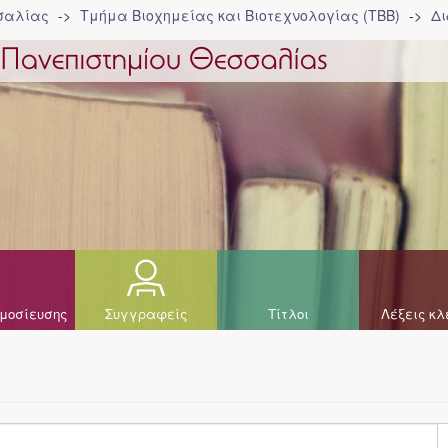
σσαλίας
Τμήμα Βιοχημείας και Βιοτεχνολογίας (ΤΒΒ)
Δι
μοσίευσης
Συγγραφείς
Τίτλοι
Λέξεις κλ