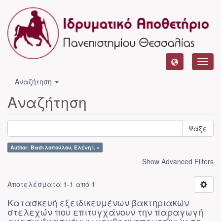
Toggl
navig
Αναζήτηση
Αναζήτηση
Ψάξε
Author: Βασιλοπούλου, Ελένη Ι. ×
Show Advanced Filters
Αποτελέσματα 1-1 από 1
Κατασκευή εξειδικευμένων βακτηριακών
στελεχών που επιτυγχάνουν την παραγωγή