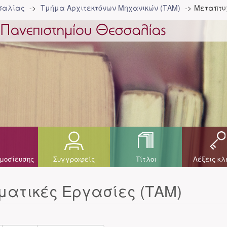
σσαλίας
Τμήμα Αρχιτεκτόνων Μηχανικών (ΤΑΜ)
Μεταπτυ
μοσίευσης
Συγγραφείς
Τίτλοι
Λέξεις κλ
ατικές Εργασίες (ΤΑΜ)