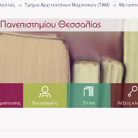
σσαλίας
Τμήμα Αρχιτεκτόνων Μηχανικών (ΤΑΜ)
Μεταπτυ
μοσίευσης
Συγγραφείς
Τίτλοι
Λέξεις κλ