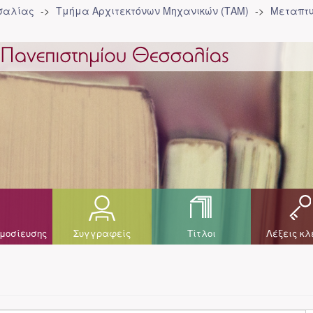
σσαλίας
Τμήμα Αρχιτεκτόνων Μηχανικών (ΤΑΜ)
Μεταπτυ
μοσίευσης
Συγγραφείς
Τίτλοι
Λέξεις κλ