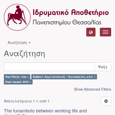
Toggl
navig
Αναζήτηση
Αναζήτηση
Ψάξε
Has File(s): true ×
Subject: Αρχιτεκτονική -- Κατασκευές, κλπ. ×
Date issued: 2016 ×
Show Advanced Filters
Αποτελέσματα 1-1 από 1
The funambolo between working life and