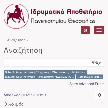
Toggl
navig
Αναζήτηση
Αναζήτηση
Ψάξε
Subject: Αρχιτεκτονική, Σύγχρονη -- 21ος αιώνας -- Μελέτες ×
Subject: Αρχιτεκτονική -- Ανθρώπινοι παράγοντες ×
Date issued: 2015 ×
Show Advanced Filters
Αποτελέσματα 1-1 από 1
Ο λαιμός