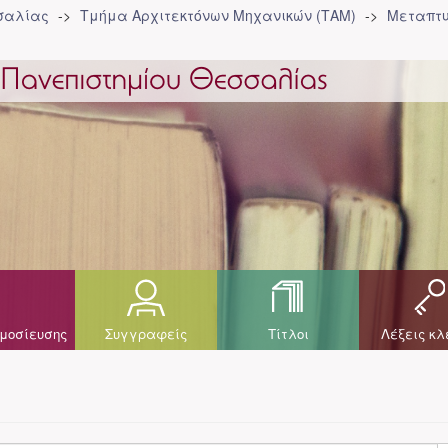
σσαλίας
Τμήμα Αρχιτεκτόνων Μηχανικών (ΤΑΜ)
Μεταπτυ
μοσίευσης
Συγγραφείς
Τίτλοι
Λέξεις κλ