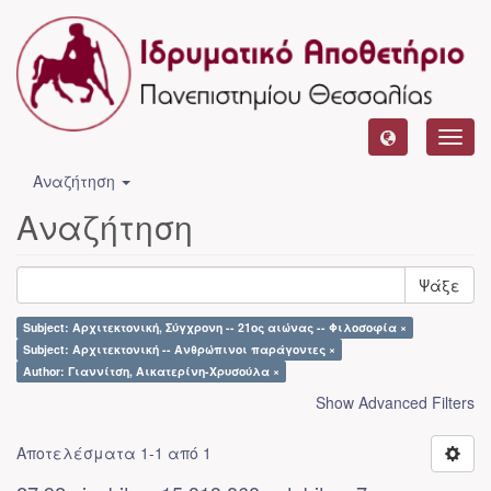
Toggl
navig
Αναζήτηση
Αναζήτηση
Ψάξε
Subject: Αρχιτεκτονική, Σύγχρονη -- 21ος αιώνας -- Φιλοσοφία ×
Subject: Αρχιτεκτονική -- Ανθρώπινοι παράγοντες ×
Author: Γιαννίτση, Αικατερίνη-Χρυσούλα ×
Show Advanced Filters
Αποτελέσματα 1-1 από 1