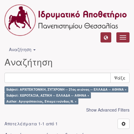
Toggl
navig
Αναζήτηση
Αναζήτηση
Ψάξε
Subject: ΑΡΧΙΤΕΚΤΟΝΙΚΗ, ΣΥΓΧΡΟΝΗ -- 21ος αιώνας -- ΕΛΛΑΔΑ -- ΑΘΗΝΑ ×
Subject: ΧΩΡΟΤΑΞΙΑ, ΑΣΤΙΚΗ -- ΕΛΛΑΔΑ -- ΑΘΗΝΑ ×
Author: Αργυρόπουλος, Επαμεινώνδας Ν. ×
Show Advanced Filters
Αποτελέσματα 1-1 από 1