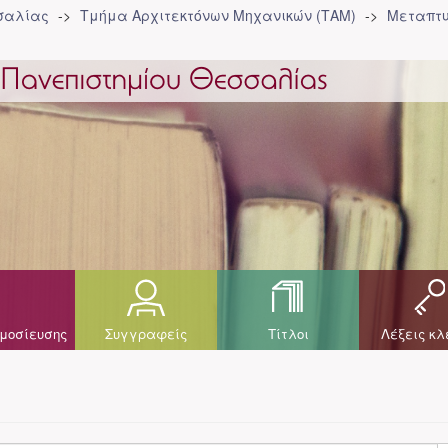
σσαλίας
Τμήμα Αρχιτεκτόνων Μηχανικών (ΤΑΜ)
Μεταπτυ
μοσίευσης
Συγγραφείς
Τίτλοι
Λέξεις κλ