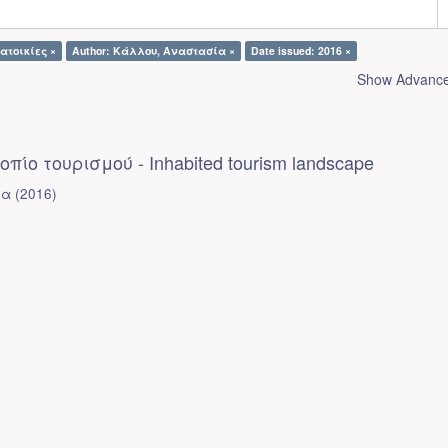
Κατοικίες ×
Author: Κάλλου, Αναστασία ×
Date issued: 2016 ×
Show Advanced
πίο τουρισμού - Inhabited tourism landscape
ία
(
2016
)